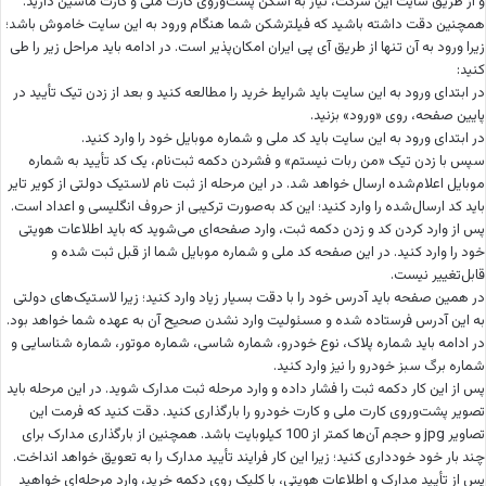
و از طریق سایت این شرکت، نیاز به اسکن پشت‌وروی کارت ملی و کارت ماشین دارید.
همچنین دقت داشته باشید که فیلترشکن شما هنگام ورود به این سایت خاموش باشد؛
زیرا ورود به آن تنها از طریق آی پی ایران امکان‌پذیر است. در ادامه باید مراحل زیر را طی
کنید:
در ابتدای ورود به این سایت باید شرایط خرید را مطالعه کنید و بعد از زدن تیک تأیید در
پایین صفحه، روی «ورود» بزنید.
در ابتدای ورود به این سایت باید کد ملی و شماره موبایل خود را وارد کنید.
سپس با زدن تیک «من ربات نیستم» و فشردن دکمه ثبت‌نام، یک کد تأیید به شماره
موبایل اعلام‌شده ارسال خواهد شد. در این مرحله از ثبت نام لاستیک دولتی از کویر تایر
باید کد ارسال‌شده را وارد کنید؛ این کد به‌صورت ترکیبی از حروف انگلیسی و اعداد است.
پس از وارد کردن کد و زدن دکمه ثبت، وارد صفحه‌ای می‌شوید که باید اطلاعات هویتی
خود را وارد کنید. در این صفحه کد ملی و شماره موبایل شما از قبل ثبت شده و
قابل‌تغییر نیست.
در همین صفحه باید آدرس خود را با دقت بسیار زیاد وارد کنید؛ زیرا لاستیک‌های دولتی
به این آدرس فرستاده شده و مسئولیت وارد نشدن صحیح آن به عهده شما خواهد بود.
در ادامه باید شماره پلاک، نوع خودرو، شماره شاسی، شماره موتور، شماره شناسایی و
شماره برگ سبز خودرو را نیز وارد کنید.
پس از این کار دکمه ثبت را فشار داده و وارد مرحله ثبت مدارک شوید. در این مرحله باید
تصویر پشت‌وروی کارت ملی و کارت خودرو را بارگذاری کنید. دقت کنید که فرمت این
تصاویر jpg و حجم آن‌ها کمتر از 100 کیلوبایت باشد. همچنین از بارگذاری مدارک برای
چند بار خود خودداری کنید؛ زیرا این کار فرایند تأیید مدارک را به تعویق خواهد انداخت.
پس از تأیید مدارک و اطلاعات هویتی، با کلیک روی دکمه خرید، وارد مرحله‌ای خواهید