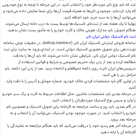
شد که باید نوع تایر موردنظر خود را انتخاب کنید. در این مرحله با توجه به نوع خودرویی
که وارد کرده‌اید؛ موجودی تایرها به همراه قیمت آن‌ها برای شما نمایش داده می‌شود و
می‌توانید آن‌ها را به سبد خرید خود اضافه کنید.
نهایتا تا یک هفته بعد از ثبت‌نام، لاستیک‌ها توسط پست به درب خانه ارسال می‌شوند.
هنگام تحویل، باید مدارک هویتی مالک و کارت خودرو را به مأمور پست نشان بدهید.
ثبت نام لاستیک دولتی ایران تایر
سامانه فروش اینترنتی لاستیک ایران تایر (eshop.irantire.ir)، در حقیقت نوعی سامانه
نوبت‌دهی برای تحویل حضوری لاستیک دولتی است. در ابتدای ورود به سایت برای ثبت
نام لاستیک دولتی ایران تایر، شرایطی نشان داده می‌شوند که باید آن‌ها را به‌دقت
مطالعه کرده و بعد از زدن تیک «حریم خصوصی و شرایط و قوانین استفاده از
سرویس‌های ایران تایر»، روی دکمه «موافقم و ادامه» بزنید. بعد از زدن این دکمه، باید
مراحل زیر را طی کنید:
در اولین گام باید مشخصات فردی مالک خودرو، شماره موبایل و آدرس را با دقت وارد
کنید.
در مرحله بعدی باید مشخصات ماشین، مثل اطلاعات مربوط به کارت و برگ سبز خودرو
را وارد و سپس نوع لاستیک موردنظرتان را انتخاب کنید.
در گام بعدی، باید روز و ساعت مراجعه به کارخانه برای تحویل لاستیک و همچنین نام
خودرو را انتخاب کنید. در صورت موجود بودن لاستیک، می‌توانید آن را انتخاب و به
مرحله بعد بروید.
در مرحله آخر هم رسید خود را دریافت می‌کنید که باید هنگام مراجعه به نمایندگی یا
کارخانه آن را ارائه دهید.