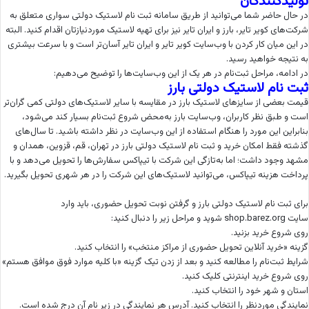
تولیدکنندگان
در حال حاضر شما می‌توانید از طریق سامانه ثبت نام لاستیک دولتی سواری متعلق به
شرکت‌های کویر تایر، بارز و ایران تایر نیز برای تهیه لاستیک موردنیازتان اقدام کنید. البته
در این میان کار کردن با وب‌سایت کویر تایر و ایران تایر آسان‌تر است و با سرعت بیشتری
به نتیجه خواهید رسید.
در ادامه، مراحل ثبت‌نام در هر یک از این وب‌سایت‌ها را توضیح می‌دهیم:
ثبت نام لاستیک دولتی بارز
قیمت بعضی از سایزهای لاستیک بارز در مقایسه با سایر لاستیک‌های دولتی کمی گران‌تر
است و طبق نظر کاربران، وب‌سایت بارز به‌محض شروع ثبت‌نام بسیار کند می‌شود،
بنابراین این مورد را هنگام استفاده از این وب‌سایت در نظر داشته باشید. تا سال‌های
گذشته فقط امکان خرید و ثبت نام لاستیک دولتی بارز در تهران، قم، قزوین، همدان و
مشهد وجود داشت؛ اما به‌تازگی این شرکت با تیپاکس سفارش‌ها را تحویل می‌دهد و با
پرداخت هزینه تیپاکس، می‌توانید لاستیک‌های این شرکت را در هر شهری تحویل بگیرید.
برای ثبت نام لاستیک دولتی بارز و گرفتن نوبت تحویل حضوری، باید وارد
سایت shop.barez.org شوید و مراحل زیر را دنبال کنید:
روی شروع خرید بزنید.
گزینه «خرید آنلاین تحویل حضوری از مراکز منتخب» را انتخاب کنید.
شرایط ثبت‌نام را مطالعه کنید و بعد از زدن تیک گزینه «با کلیه موارد فوق موافق هستم»
روی شروع خرید اینترنتی کلیک کنید.
استان و شهر خود را انتخاب کنید.
نمایندگی موردنظر را انتخاب کنید. آدرس هر نمایندگی در زیر نام آن درج شده است.