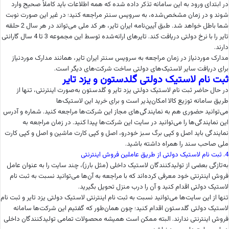
در ابتدای ورود به این سامانه تذکر داده شده که همه اطلاعات باید کاملاً صحیح وارد
شوند و در زمان مشخص‌شده، به سرویس سنتر مراجعه کنید؛ در غیر این صورت نوبت
شما باطل خواهد شد. طبق آیین‌نامه ایران تایر، هر کد ملی می‌تواند در هر سال 2 حلقه
تایر را با نرخ دولتی دریافت کند. تایرهای ارائه‌شده توسط این مجموعه 3 تا 4 سال گارانتی
دارند.
مدارک موردنیاز در زمان مراجعه به سرویس سنتر ایران تایر، همانند مدارک موردنیاز
برای دریافت سایر لاستیک‌های دولتی ساخت شرکت‌های دیگر است.
ثبت نام لاستیک دولتی گلدستون و یزد تایر
در حال حاضر ثبت نام لاستیک دولتی یزد تایر و گلدستون به‌صورت اینترنتی، تنها از
طریق سامانه توزیع کالا امکان‌پذیر است و برای خرید این لاستیک‌ها
می‌توانید حضوری هم به نمایندگی‌های مجاز این شرکت‌ها مراجعه کنید. شماره و آدرس
این نمایندگی‌ها را می‌توانید در سایت این شرکت‌ها پیدا کنید. در زمان مراجعه به
نمایندگی باید اصل و کپی برگ سبز خودرو، اصل و کپی کارت ماشین و اصل و کپی کارت
ملی صاحب سند را همراه داشته باشید.
4. ثبت نام لاستیک دولتی از طریق عاملین فروش اینترنتی
به‌تازگی بعضی از تولیدکنندگان لاستیک داخلی (مثل بارز)، چند سایت را به عنوان عامل
فروش اینترنتی خود معرفی کرده‌اند که با مراجعه به آن‌ها می‌توانید نسبت به ثبت نام
لاستیک دولتی اقدام کنید و آن را درب منزل تحویل بگیرید.
تنها از این سایت‌ها می‌توانید نسبت به ثبت نام اینترنتی لاستیک دولتی یزد تایر و ثبت نام
لاستیک دولتی گلدستون اقدام کنید؛ چون همان‌طور که گفتیم این شرکت‌ها سامانه
فروش اینترنتی ندارند. البته ممکن است همیشه محصولات تمامی تولیدکنندگان داخلی