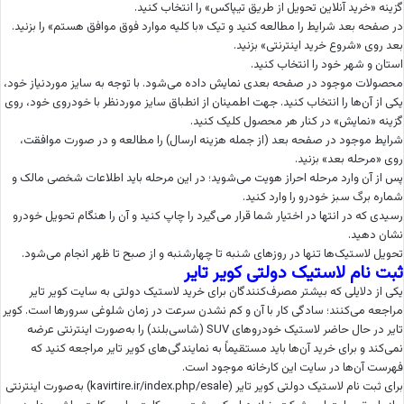
گزینه «خرید آنلاین تحویل از طریق تیپاکس» را انتخاب کنید.
در صفحه بعد شرایط را مطالعه کنید و تیک «با کلیه موارد فوق موافق هستم» را بزنید.
بعد روی «شروع خرید اینترنتی» بزنید.
استان و شهر خود را انتخاب کنید.
محصولات موجود در صفحه بعدی نمایش داده می‌شود. با توجه به سایز موردنیاز خود،
یکی از آن‌ها را انتخاب کنید. جهت اطمینان از انطباق سایز موردنظر با خودروی خود، روی
گزینه «نمایش» در کنار هر محصول کلیک کنید.
شرایط موجود در صفحه بعد (از جمله هزینه ارسال) را مطالعه و در صورت موافقت،
روی «مرحله بعد» بزنید.
پس از آن وارد مرحله احراز هویت می‌شوید؛ در این مرحله باید اطلاعات شخصی مالک و
شماره برگ سبز خودرو را وارد کنید.
رسیدی که در انتها در اختیار شما قرار می‌گیرد را چاپ کنید و آن را هنگام تحویل خودرو
نشان دهید.
تحویل لاستیک‌ها تنها در روزهای شنبه تا چهارشنبه و از صبح تا ظهر انجام می‌شود.
ثبت نام لاستیک دولتی کویر تایر
یکی از دلایلی که بیشتر مصرف‌کنندگان برای خرید لاستیک دولتی به سایت کویر تایر
مراجعه می‌کنند؛ سادگی کار با آن و کم نشدن سرعت در زمان شلوغی سرورها است. کویر
تایر در حال حاضر لاستیک خودروهای SUV (شاسی‌بلند) را به‌صورت اینترنتی عرضه
نمی‌کند و برای خرید آن‌ها باید مستقیماً به نمایندگی‌های کویر تایر مراجعه کنید که
فهرست آن‌ها در سایت این کارخانه موجود است.
برای ثبت نام لاستیک دولتی کویر تایر (kavirtire.ir/index.php/esale) به‌صورت اینترنتی