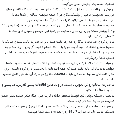
لاستیک به‌صورت اینترنتی تعلق می‌گیرد.
در برخی از اوقات سال به دلیل بیشتر شدن تقاضا، این محدودیت به 2 حلقه در سال
می‌رسد. همچنین برخی از تولیدکنندگان هر 4 حلقه سهمیه سالانه را یکجا تحویل
نمی‌دهند و در هر 6 ماه می‌توانید تنها 2 حلقه از آن‌ها لاستیک بخرید.
محدودیت‌های خرید لاستیک با کد ملی، برای ثبت نام لاستیک دولتی پراید (سایزهای 13
و 14) بیشتر است؛ چون این سایز لاستیک موردنیاز این خودرو و خودروهای مشابه،
تقاضای بیشتری دارد.
در وارد کردن اطلاعات و بارگذاری مدارک دقت کنید؛ زیرا در صورت تأیید نشدن مدارک یا
صحیح نبودن اطلاعات، باید فرایند خرید را از ابتدا انجام دهید. اگر پس از پرداخت وجه
محرز شود که تخلفی در فرایند خرید انجام شده است؛ خرید لغو شده و وجه پرداختی به
حساب شما برمی‌گردد.
در مراحل ثبت نام لاستیک دولتی، مسئولیت تمامی اطلاعات واردشده به عهده شما
خواهد بود؛ بنابراین باید دقت کنید که همه اطلاعات را به‌درستی وارد کرده باشید. برای
مثال داده‌های مربوط به خودرو باید با اطلاعات مندرج در کارت آن، به طور کامل تطابق
داشته باشند.
در صورت انتخاب روش تحویل با پست، در وارد کردن اطلاعات پستی (آدرس، کد پستی و
…) باید کاملاً دقت کنید.
دریافت لاستیک دولتی تنها توسط شخص دارنده کارت ملی امکان‌پذیر است؛ یعنی همان
کسی‌که در سایت ثبت‌نام کرده است.
در صورت انتخاب روش تحویل پستی، لاستیک‌ها حدود 4 تا 8 روز (در صورت ثبت نام
لاستیک دولتی بارز در تهران، 7 تا 15 روز) بعد به دست شما می‌رسد.