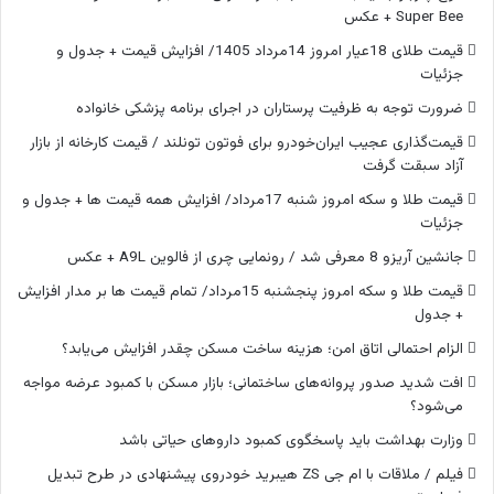
Super Bee + عکس
قیمت طلای 18عیار امروز 14مرداد 1405/ افزایش قیمت + جدول و
جزئیات
ضرورت توجه به ظرفیت پرستاران در اجرای برنامه پزشکی خانواده
قیمت‌گذاری عجیب ایران‌خودرو برای فوتون تونلند / قیمت کارخانه از بازار
آزاد سبقت گرفت
قیمت طلا و سکه امروز شنبه 17مرداد/ افزایش همه قیمت ها + جدول و
جزئیات
جانشین آریزو 8 معرفی شد / رونمایی چری از فالوین A9L + عکس
قیمت طلا و سکه امروز پنجشنبه 15مرداد/ تمام قیمت ها بر مدار افزایش
+ جدول
الزام احتمالی اتاق امن؛ هزینه ساخت مسکن چقدر افزایش می‌یابد؟
افت شدید صدور پروانه‌های ساختمانی؛ بازار مسکن با کمبود عرضه مواجه
می‌شود؟
وزارت بهداشت باید پاسخگوی کمبود داروهای حیاتی باشد
فیلم / ملاقات با ام جی ZS هیبرید خودروی پیشنهادی در طرح تبدیل