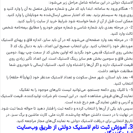
لاستیک دولتی در این سامانه شامل مراحل زیر می‌شود:
1- هنگام ورود به سامانه، ابتدا باید کد ملی و شماره موبایل متصل به آن را وارد کنید و
روی ورود به سیستم بزنید. بعد کد اعتبار سنجی ارسال‌شده به موبایلتان را وارد کنید.
ممکن است قبل از آن از شما خواسته شود شرایط خرید از سایت را تأبید کنید.
2- در مرحله بعدی باید شماره شاسی و شماره موتور خودرو را مطابق بیمه‌نامه شخص
ثالث وارد کنید.
3- در مرحله بعد وارد صفحه‌ای می‌شوید که در آن باید سایز، اندازه فاق و پهنای لاستیک
موردنظر خود را انتخاب کنید. برای انتخاب صحیح این اعداد، باید به دنبال یک کد 3
بخشی روی لاستیک قدیمی خود بگردید که اولین بخش کد از سمت چپ پهنا، دومین
بخش فاق و سومین بخش هم سایز رینگ لاستیک است. این اعداد تأثیر زیادی روی
قیمت لاستیک دارند و اگر آن‌ها را اشتباه وارد کنید، لاستیک ارسالی با خودروی شما
مطابقت خواهد داشت.
4- بعد باید استان، شهر محل سکونت و تعداد لاستیک مدنظر خود (نهایتاً 4 حلقه) را
انتخاب کنید.
5- با کلیک روی دکمه جستجو، می‌توانید لیست تایرهای موجود را به تفکیک
نمایندگی‌های فروش مشاهده کنید. در این لیست نام شرکت تولیدکننده، قیمت لاستیک
و آدرس و تلفن نمایندگی هم درج شده است.
سپس باید یکی از آن‌ها را انتخاب کرده و دکمه ثبت را فشار دهید تا حواله شما ثبت شود.
در نهایت با در دست داشتن حواله چاپ‌شده، کارت ملی، کارت ماشین و برگ سبز، در
تاریخ انتخابی برای دریافت لاستیک دولتی به نمایندگی‌های مجاز مراجعه کنید.
3. آموزش ثبت نام لاستیک دولتی از طریق وب‌سایت