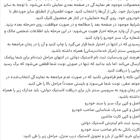
محصولات موجود هر نمایندگی در صفحه بعدی نمایش داده می‌شود. با توجه به سایز
موردنیاز خود، یکی از آن‌ها را انتخاب کنید. جهت اطمینان از انطباق سایز موردنظر با
خودروی خود، روی گزینه «نمایش» در کنار هر محصول کلیک کنید.
شرایط موجود در صفحه بعد را مطالعه و در صورت موافقت، روی «مرحله بعد» بزنید.
پس از آن وارد مرحله احراز هویت می‌شوید؛ در این مرحله باید اطلاعات شخصی مالک و
شماره برگ سبز خودرو را وارد کنید.
رسیدی که در انتها در اختیار شما قرار می‌گیرد را چاپ کنید و آن را در زمان مراجعه به
سرویس سنتر (مرکز خدمات‌رسانی) همراه داشته باشید.
هرچند این وب‌سایت ثبت نام لاستیک دولتی در انتهای مراحل ثبت‌نام برای شما پیامک
ارسال می‌کند؛ اما باید بدانید که تنها در صورتی نوبت شما قطعی می‌شود که برگ رسید
چاپی را دریافت کنید.
این نکته را هم فراموش نکنید که در صورت عدم مراجعه به نمایندگی انتخاب‌شده در
موعد مقرر، نوبت شما می‌سوزد و بایستی مجدداً مراحل بالا را طی کنید.
در زمان ورود به سرویس سنتر بارز برای دریافت لاستیک دولتی، باید مدارک زیر را همراه
داشته باشید:
اصل و کپی برگ سبز یا سند خودرو
اصل و کپی مدرک شناسایی صاحب خودرو
اصل و کپی کارت ماشین
رسید ثبت نام اینترنتی لاستیک دولتی
کارت بانکی به نام صاحب سند خودرو
برای خرید آنلاین از بارز و تحویل لاستیک درب منزل، مراحل زیر را طی کنید: