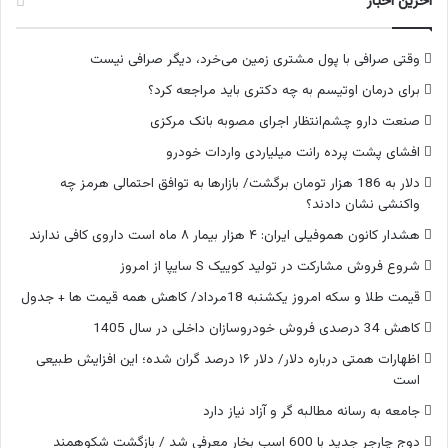
آخرین اخبار
وقتی صرافی با پول مشتری زمین می‌خرد، دیگر صرافی نیست
برای درمان اوتیسم به چه دکتری باید مراجعه کرد؟
صنعت دارو چشم‌انتظار اجرای مصوبه بانک مرکزی
افشای پشت پرده رانت میلیاردی واردات خودرو
دلار به 186 هزار تومان برگشت/ بازارها به توافق احتمالی هرمز چه
واکنشی نشان دادند؟
هشدار کانون هموفیلی ایران: ۴ هزار بیمار ۸ ماه است داروی کافی ندارند
شروع فروش مشارکت در تولید کوییک S سایپا از امروز
قیمت طلا و سکه امروز یکشنبه 18مرداد/ کاهش همه قیمت ها + جدول
کاهش 34 درصدی فروش خودروسازان داخلی در سال 1405
اظهارات همتی درباره دلار/ دلار ۱۶ درصد گران شده؛ این افزایش طبیعی
است
جامعه به رسانه مطالبه گر و آزاد نیاز دارد
دوج چارجر جدید با 600 اسب‌ بخار معرفی شد / بازگشت شکوهمند